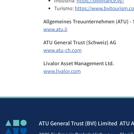
Industria:
https://bvifinance.vg/
Turismo:
https://www.bvitourism.c
Allgemeines Treuunternehmen (ATU) - 
www.atu.li
ATU General Trust (Schweiz) AG
www.atu-ch.com
Livalor Asset Management Ltd.
www.livalor.com
ATU General Trust (BVI) Limited
ATU A